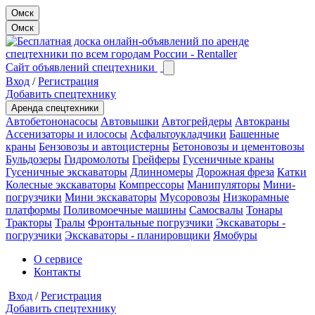
Омск
Омск
Сайт объявлений спецтехники
Вход
/
Регистрация
Добавить спецтехнику
Аренда спецтехники
Автобетононасосы
Автовышки
Автогрейдеры
Автокраны
Ассенизаторы и илососы
Асфальтоукладчики
Башенные
краны
Бензовозы и автоцистерны
Бетоновозы и цементовозы
Бульдозеры
Гидромолоты
Грейферы
Гусеничные краны
Гусеничные экскаваторы
Длинномеры
Дорожная фреза
Катки
Колесные экскаваторы
Компрессоры
Манипуляторы
Мини-
погрузчики
Мини экскаваторы
Мусоровозы
Низкорамные
платформы
Поливомоечные машины
Самосвалы
Тонары
Тракторы
Тралы
Фронтальные погрузчики
Экскаваторы -
погрузчики
Экскаваторы - планировщики
Ямобуры
О сервисе
Контакты
Вход
/
Регистрация
Добавить спецтехнику