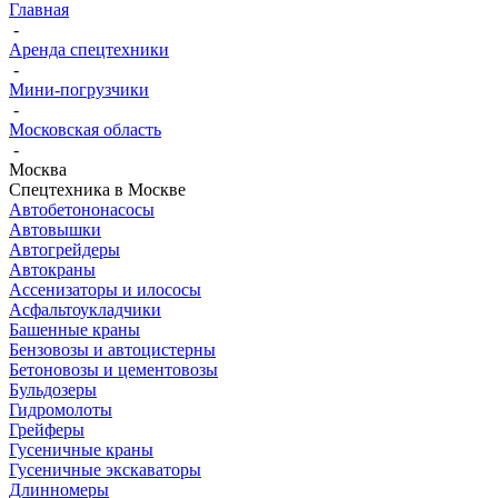
Главная
-
Аренда спецтехники
-
Мини-погрузчики
-
Московская область
-
Москва
Спецтехника в Москве
Автобетононасосы
Автовышки
Автогрейдеры
Автокраны
Ассенизаторы и илососы
Асфальтоукладчики
Башенные краны
Бензовозы и автоцистерны
Бетоновозы и цементовозы
Бульдозеры
Гидромолоты
Грейферы
Гусеничные краны
Гусеничные экскаваторы
Длинномеры