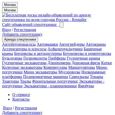
Москва
Москва
Сайт объявлений спецтехники
Вход
/
Регистрация
Добавить спецтехнику
Аренда спецтехники
Автобетононасосы
Автовышки
Автогрейдеры
Автокраны
Ассенизаторы и илососы
Асфальтоукладчики
Башенные
краны
Бензовозы и автоцистерны
Бетоновозы и цементовозы
Бульдозеры
Гидромолоты
Грейферы
Гусеничные краны
Гусеничные экскаваторы
Длинномеры
Дорожная фреза
Катки
Колесные экскаваторы
Компрессоры
Манипуляторы
Мини-
погрузчики
Мини экскаваторы
Мусоровозы
Низкорамные
платформы
Поливомоечные машины
Самосвалы
Тонары
Тракторы
Тралы
Фронтальные погрузчики
Экскаваторы -
погрузчики
Экскаваторы - планировщики
Ямобуры
О сервисе
Контакты
Вход
/
Регистрация
Добавить спецтехнику