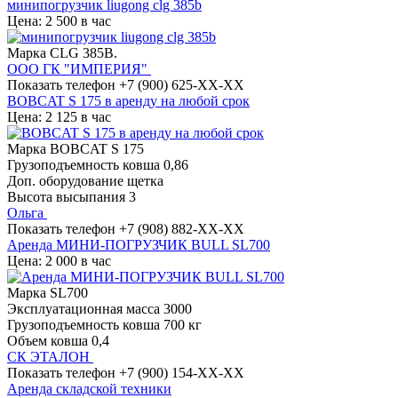
минипогрузчик liugong clg 385b
Цена: 2 500 в час
Марка
CLG 385В.
ООО ГК "ИМПЕРИЯ"
Показать телефон
+7 (900) 625-XX-XX
BOBCAT S 175 в аренду на любой срок
Цена: 2 125 в час
Марка
BOBCAT S 175
Грузоподъемность ковша
0,86
Доп. оборудование
щетка
Высота высыпания
3
Ольга
Показать телефон
+7 (908) 882-XX-XX
Аренда МИНИ-ПОГРУЗЧИК BULL SL700
Цена: 2 000 в час
Марка
SL700
Эксплуатационная масса
3000
Грузоподъемность ковша
700 кг
Объем ковша
0,4
СК ЭТАЛОН
Показать телефон
+7 (900) 154-XX-XX
Аренда складской техники