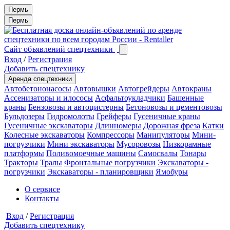
Пермь
Пермь
Сайт объявлений спецтехники
Вход
/
Регистрация
Добавить спецтехнику
Аренда спецтехники
Автобетононасосы
Автовышки
Автогрейдеры
Автокраны
Ассенизаторы и илососы
Асфальтоукладчики
Башенные
краны
Бензовозы и автоцистерны
Бетоновозы и цементовозы
Бульдозеры
Гидромолоты
Грейферы
Гусеничные краны
Гусеничные экскаваторы
Длинномеры
Дорожная фреза
Катки
Колесные экскаваторы
Компрессоры
Манипуляторы
Мини-
погрузчики
Мини экскаваторы
Мусоровозы
Низкорамные
платформы
Поливомоечные машины
Самосвалы
Тонары
Тракторы
Тралы
Фронтальные погрузчики
Экскаваторы -
погрузчики
Экскаваторы - планировщики
Ямобуры
О сервисе
Контакты
Вход
/
Регистрация
Добавить спецтехнику