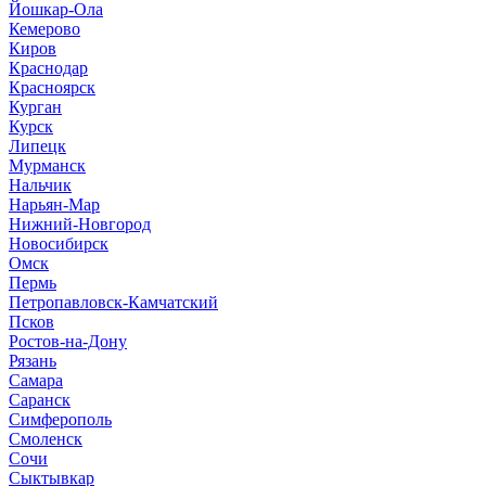
Йошкар-Ола
Кемерово
Киров
Краснодар
Красноярск
Курган
Курск
Липецк
Мурманск
Нальчик
Нарьян-Мар
Нижний-Новгород
Новосибирск
Омск
Пермь
Петропавловск-Камчатский
Псков
Ростов-на-Дону
Рязань
Самара
Саранск
Симферополь
Смоленск
Сочи
Сыктывкар