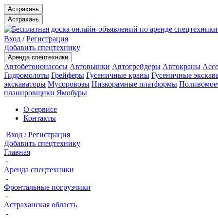
Астрахань
Астрахань
Вход
/
Регистрация
Добавить спецтехнику
Аренда спецтехники
Автобетононасосы
Автовышки
Автогрейдеры
Автокраны
Ассе
Гидромолоты
Грейферы
Гусеничные краны
Гусеничные экскав
экскаваторы
Мусоровозы
Низкорамные платформы
Поливомое
планировщики
Ямобуры
О сервисе
Контакты
Вход
/
Регистрация
Добавить спецтехнику
Главная
-
Аренда спецтехники
-
Фронтальные погрузчики
-
Астраханская область
-