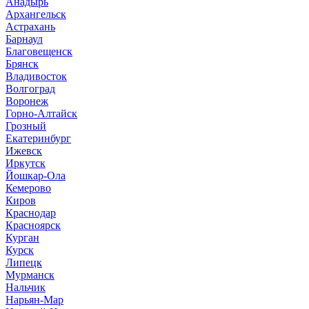
Анадырь
Архангельск
Астрахань
Барнаул
Благовещенск
Брянск
Владивосток
Волгоград
Воронеж
Горно-Алтайск
Грозный
Екатеринбург
Ижевск
Иркутск
Йошкар-Ола
Кемерово
Киров
Краснодар
Красноярск
Курган
Курск
Липецк
Мурманск
Нальчик
Нарьян-Мар