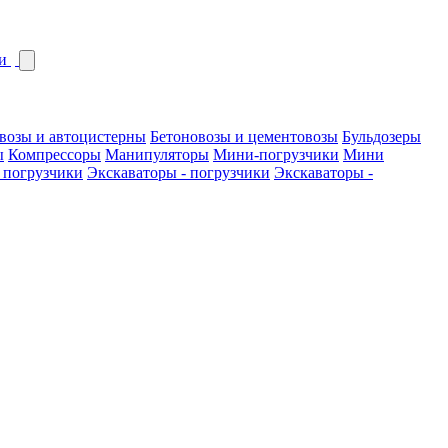
и
возы и автоцистерны
Бетоновозы и цементовозы
Бульдозеры
ы
Компрессоры
Манипуляторы
Мини-погрузчики
Мини
 погрузчики
Экскаваторы - погрузчики
Экскаваторы -