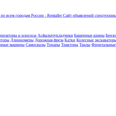
Сайт объявлений спецтехник
низаторы и илососы
Асфальтоукладчики
Башенные краны
Бензо
аторы
Длинномеры
Дорожная фреза
Катки
Колесные экскаватор
чные машины
Самосвалы
Тонары
Тракторы
Тралы
Фронтальные