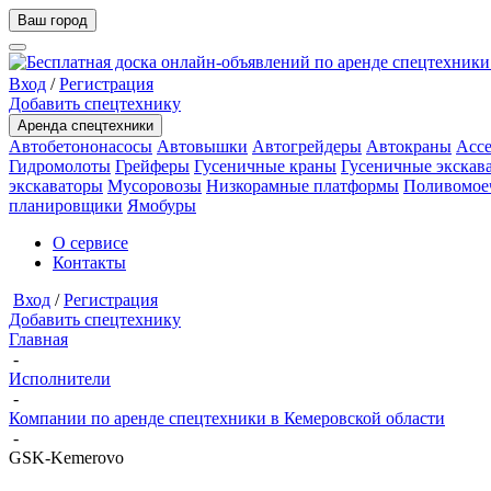
Ваш город
Вход
/
Регистрация
Добавить спецтехнику
Аренда спецтехники
Автобетононасосы
Автовышки
Автогрейдеры
Автокраны
Ассе
Гидромолоты
Грейферы
Гусеничные краны
Гусеничные экскав
экскаваторы
Мусоровозы
Низкорамные платформы
Поливомое
планировщики
Ямобуры
О сервисе
Контакты
Вход
/
Регистрация
Добавить спецтехнику
Главная
-
Исполнители
-
Компании по аренде спецтехники в Кемеровской области
-
GSK-Kemerovo