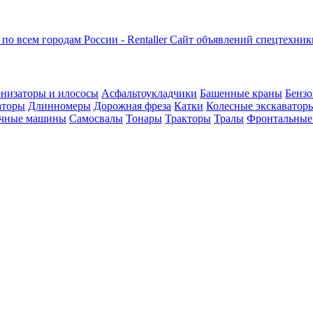
Сайт объявлений спецтехник
низаторы и илососы
Асфальтоукладчики
Башенные краны
Бензо
аторы
Длинномеры
Дорожная фреза
Катки
Колесные экскаватор
чные машины
Самосвалы
Тонары
Тракторы
Тралы
Фронтальные