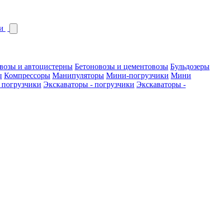
и
возы и автоцистерны
Бетоновозы и цементовозы
Бульдозеры
ы
Компрессоры
Манипуляторы
Мини-погрузчики
Мини
 погрузчики
Экскаваторы - погрузчики
Экскаваторы -