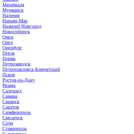
Махачкала
Мурманск
Нальчик
Нарьян-Мар
Нижний Новгород
Новосибирск
Омск
Орел
Оренбург
Пенза
Пермь
Петрозаводск
Петропавловск-Камчатский
Псков
Ростов-на-Дону
Рязань
Салехард
Самара
Саранск
Саратов
Симферополь
Смоленск
Сочи
Ставрополь
Сыктывкар