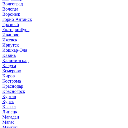
Волгоград
Вологда
Воронеж
Горно-Алтайск
Грозный
Екатеринбург
Иваново
Ижевск
Иркутск
Йошкар-Ола
Казань
Калининград
Калуга
Кемерово
Киров
Кострома
Краснодар
Красноярск
Курган
Курск
Кызыл
Липецк
Магадан
Магас
Майкоп