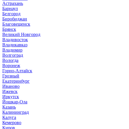
Астрахань
Барнаул
Белгород
Биробиджан
Благовещенск
Брянск
Великий Новгород
Владивосток
Владикавказ
Владимир
Волгоград
Вологда
Воронеж
Горно-Алтайск
Грозный
Екатеринбург
Иваново
Ижевск
Иркутск
Йошкар-Ола
Казань
Калининград
Калуга
Кемерово
Киров