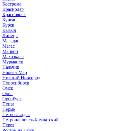
Кострома
Краснодар
Красноярск
Курган
Курск
Кызыл
Липецк
Магадан
Магас
Майкоп
Махачкала
Мурманск
Нальчик
Нарьян-Мар
Нижний Новгород
Новосибирск
Омск
Орел
Оренбург
Пенза
Пермь
Петрозаводск
Петропавловск-Камчатский
Псков
Ростов-на-Дону