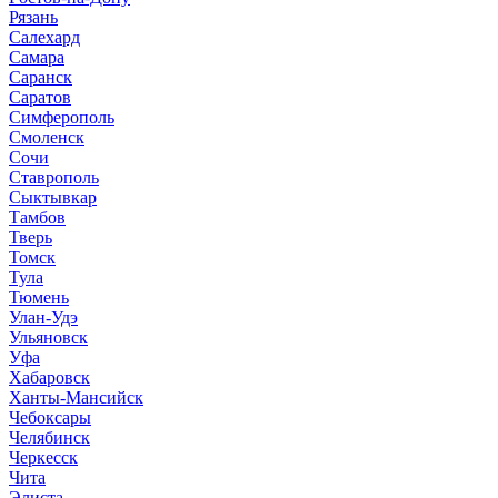
Рязань
Салехард
Самара
Саранск
Саратов
Симферополь
Смоленск
Сочи
Ставрополь
Сыктывкар
Тамбов
Тверь
Томск
Тула
Тюмень
Улан-Удэ
Ульяновск
Уфа
Хабаровск
Ханты-Мансийск
Чебоксары
Челябинск
Черкесск
Чита
Элиста