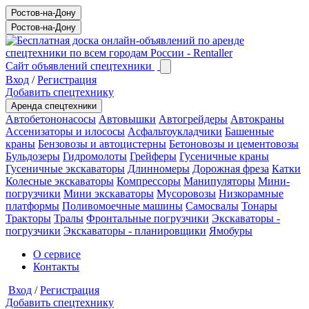
Ростов-на-Дону
Ростов-на-Дону
Сайт объявлений спецтехники
Вход
/
Регистрация
Добавить спецтехнику
Аренда спецтехники
Автобетононасосы
Автовышки
Автогрейдеры
Автокраны
Ассенизаторы и илососы
Асфальтоукладчики
Башенные
краны
Бензовозы и автоцистерны
Бетоновозы и цементовозы
Бульдозеры
Гидромолоты
Грейферы
Гусеничные краны
Гусеничные экскаваторы
Длинномеры
Дорожная фреза
Катки
Колесные экскаваторы
Компрессоры
Манипуляторы
Мини-
погрузчики
Мини экскаваторы
Мусоровозы
Низкорамные
платформы
Поливомоечные машины
Самосвалы
Тонары
Тракторы
Тралы
Фронтальные погрузчики
Экскаваторы -
погрузчики
Экскаваторы - планировщики
Ямобуры
О сервисе
Контакты
Вход
/
Регистрация
Добавить спецтехнику