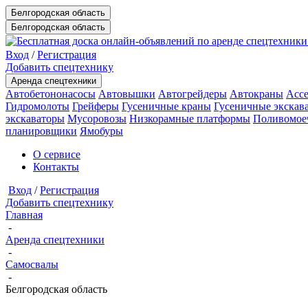
Белгородская область
Белгородская область
Вход
/
Регистрация
Добавить спецтехнику
Аренда спецтехники
Автобетононасосы
Автовышки
Автогрейдеры
Автокраны
Ассе
Гидромолоты
Грейферы
Гусеничные краны
Гусеничные экскав
экскаваторы
Мусоровозы
Низкорамные платформы
Поливомое
планировщики
Ямобуры
О сервисе
Контакты
Вход
/
Регистрация
Добавить спецтехнику
Главная
-
Аренда спецтехники
-
Самосвалы
-
Белгородская область