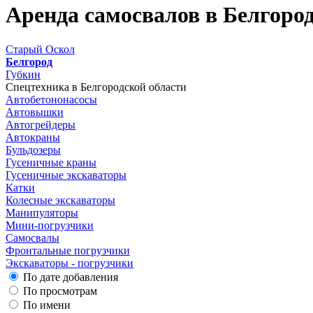
Аренда самосвалов в Белгоро
Старый Оскол
Белгород
Губкин
Спецтехника в Белгородской области
Автобетононасосы
Автовышки
Автогрейдеры
Автокраны
Бульдозеры
Гусеничные краны
Гусеничные экскаваторы
Катки
Колесные экскаваторы
Манипуляторы
Мини-погрузчики
Самосвалы
Фронтальные погрузчики
Экскаваторы - погрузчики
По дате добавления
По просмотрам
По имени