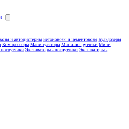
и
возы и автоцистерны
Бетоновозы и цементовозы
Бульдозеры
ы
Компрессоры
Манипуляторы
Мини-погрузчики
Мини
 погрузчики
Экскаваторы - погрузчики
Экскаваторы -