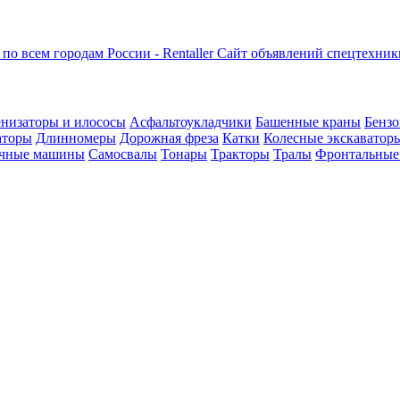
Сайт объявлений спецтехник
низаторы и илососы
Асфальтоукладчики
Башенные краны
Бензо
аторы
Длинномеры
Дорожная фреза
Катки
Колесные экскаватор
чные машины
Самосвалы
Тонары
Тракторы
Тралы
Фронтальные