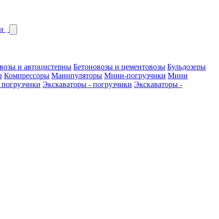
и
возы и автоцистерны
Бетоновозы и цементовозы
Бульдозеры
ы
Компрессоры
Манипуляторы
Мини-погрузчики
Мини
 погрузчики
Экскаваторы - погрузчики
Экскаваторы -