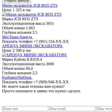
Открыть фильтр
Мини-экскаватор JCB 8035 ZTS
Цена: 1 325 в час
Марка
JCB 8035 ZTS
Эксплуатационная масса
3651
Объем ковша
1.663
Глубина копания
3.5
МосТрансАренда
Показать телефон
+7 (901) 334-XX-XX
АРЕНДА МИНИ-ЭКСКАВАТОРА
Цена: 2 500 в час
Марка
Kubota KX019-4
Эксплуатационная масса
2000
Объем ковша
00,4
Глубина копания
2,5
KurbanovSipDom
Показать телефон
+7 (909) 946-XX-XX
Не знаете какая техника вам нужна?
Просто напишите в заявке что нужно сделать