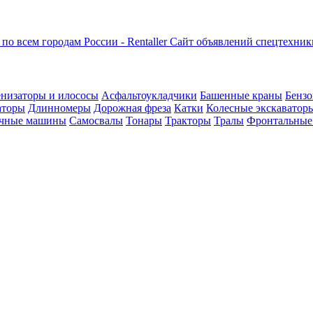
Сайт объявлений спецтехник
низаторы и илососы
Асфальтоукладчики
Башенные краны
Бензо
аторы
Длинномеры
Дорожная фреза
Катки
Колесные экскаватор
чные машины
Самосвалы
Тонары
Тракторы
Тралы
Фронтальные