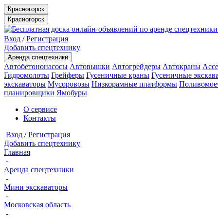
Красногорск
Красногорск
Вход
/
Регистрация
Добавить спецтехнику
Аренда спецтехники
Автобетононасосы
Автовышки
Автогрейдеры
Автокраны
Ассе
Гидромолоты
Грейферы
Гусеничные краны
Гусеничные экскав
экскаваторы
Мусоровозы
Низкорамные платформы
Поливомое
планировщики
Ямобуры
О сервисе
Контакты
Вход
/
Регистрация
Добавить спецтехнику
Главная
-
Аренда спецтехники
-
Мини экскаваторы
-
Московская область
-