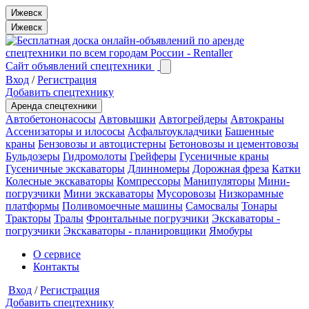
Ижевск
Ижевск
Сайт объявлений спецтехники
Вход
/
Регистрация
Добавить спецтехнику
Аренда спецтехники
Автобетононасосы
Автовышки
Автогрейдеры
Автокраны
Ассенизаторы и илососы
Асфальтоукладчики
Башенные
краны
Бензовозы и автоцистерны
Бетоновозы и цементовозы
Бульдозеры
Гидромолоты
Грейферы
Гусеничные краны
Гусеничные экскаваторы
Длинномеры
Дорожная фреза
Катки
Колесные экскаваторы
Компрессоры
Манипуляторы
Мини-
погрузчики
Мини экскаваторы
Мусоровозы
Низкорамные
платформы
Поливомоечные машины
Самосвалы
Тонары
Тракторы
Тралы
Фронтальные погрузчики
Экскаваторы -
погрузчики
Экскаваторы - планировщики
Ямобуры
О сервисе
Контакты
Вход
/
Регистрация
Добавить спецтехнику