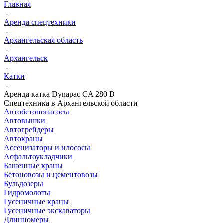
Главная
-
Аренда спецтехники
-
Архангельская область
-
Архангельск
-
Катки
-
Аренда катка Dynapac CA 280 D
Спецтехника в Архангельской области
Автобетононасосы
Автовышки
Автогрейдеры
Автокраны
Ассенизаторы и илососы
Асфальтоукладчики
Башенные краны
Бетоновозы и цементовозы
Бульдозеры
Гидромолоты
Гусеничные краны
Гусеничные экскаваторы
Длинномеры