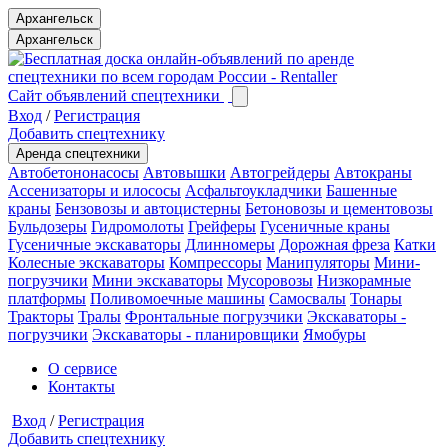
Архангельск
Архангельск
Сайт объявлений спецтехники
Вход
/
Регистрация
Добавить спецтехнику
Аренда спецтехники
Автобетононасосы
Автовышки
Автогрейдеры
Автокраны
Ассенизаторы и илососы
Асфальтоукладчики
Башенные
краны
Бензовозы и автоцистерны
Бетоновозы и цементовозы
Бульдозеры
Гидромолоты
Грейферы
Гусеничные краны
Гусеничные экскаваторы
Длинномеры
Дорожная фреза
Катки
Колесные экскаваторы
Компрессоры
Манипуляторы
Мини-
погрузчики
Мини экскаваторы
Мусоровозы
Низкорамные
платформы
Поливомоечные машины
Самосвалы
Тонары
Тракторы
Тралы
Фронтальные погрузчики
Экскаваторы -
погрузчики
Экскаваторы - планировщики
Ямобуры
О сервисе
Контакты
Вход
/
Регистрация
Добавить спецтехнику