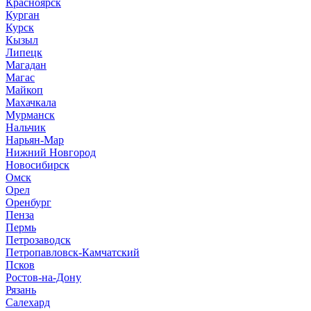
Красноярск
Курган
Курск
Кызыл
Липецк
Магадан
Магас
Майкоп
Махачкала
Мурманск
Нальчик
Нарьян-Мар
Нижний Новгород
Новосибирск
Омск
Орел
Оренбург
Пенза
Пермь
Петрозаводск
Петропавловск-Камчатский
Псков
Ростов-на-Дону
Рязань
Салехард