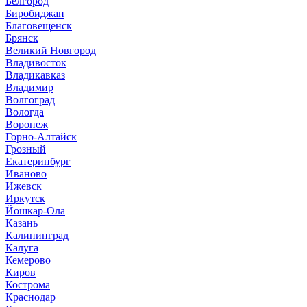
Белгород
Биробиджан
Благовещенск
Брянск
Великий Новгород
Владивосток
Владикавказ
Владимир
Волгоград
Вологда
Воронеж
Горно-Алтайск
Грозный
Екатеринбург
Иваново
Ижевск
Иркутск
Йошкар-Ола
Казань
Калининград
Калуга
Кемерово
Киров
Кострома
Краснодар