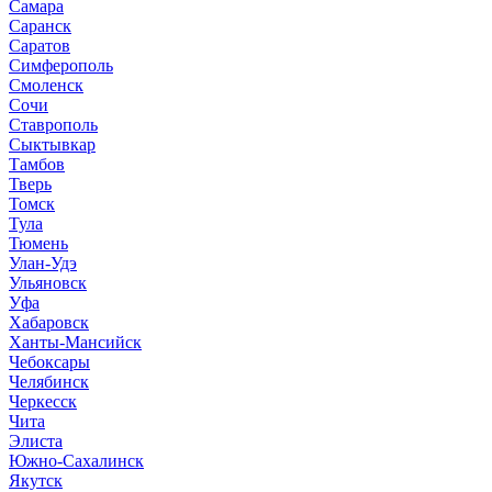
Самара
Саранск
Саратов
Симферополь
Смоленск
Сочи
Ставрополь
Сыктывкар
Тамбов
Тверь
Томск
Тула
Тюмень
Улан-Удэ
Ульяновск
Уфа
Хабаровск
Ханты-Мансийск
Чебоксары
Челябинск
Черкесск
Чита
Элиста
Южно-Сахалинск
Якутск