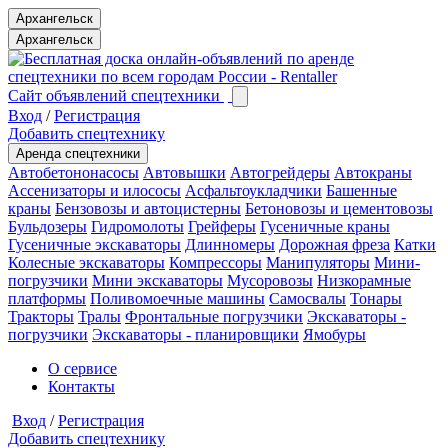
Архангельск
Архангельск
Сайт объявлений спецтехники
Вход
/
Регистрация
Добавить спецтехнику
Аренда спецтехники
Автобетононасосы
Автовышки
Автогрейдеры
Автокраны
Ассенизаторы и илососы
Асфальтоукладчики
Башенные
краны
Бензовозы и автоцистерны
Бетоновозы и цементовозы
Бульдозеры
Гидромолоты
Грейферы
Гусеничные краны
Гусеничные экскаваторы
Длинномеры
Дорожная фреза
Катки
Колесные экскаваторы
Компрессоры
Манипуляторы
Мини-
погрузчики
Мини экскаваторы
Мусоровозы
Низкорамные
платформы
Поливомоечные машины
Самосвалы
Тонары
Тракторы
Тралы
Фронтальные погрузчики
Экскаваторы -
погрузчики
Экскаваторы - планировщики
Ямобуры
О сервисе
Контакты
Вход
/
Регистрация
Добавить спецтехнику