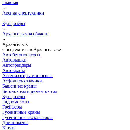
Главная
-
Аренда спецтехники
-
Бульдозеры
-
Архангельская область
-
Архангельск
Спецтехника в Архангельске
Автобетононасосы
Автовышки
Автогрейдеры
Автокраны
Ассенизаторы и илососы
Асфальтоукладчики
Башенные краны
Бетоновозы и цементовозы
Бульдозеры
Гидромолоты
Грейферы
Гусеничные краны
Гусеничные экскаваторы
Длинномеры
Катки